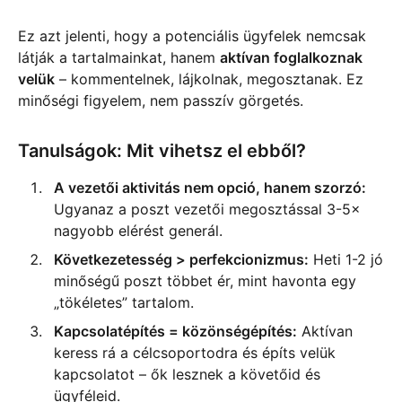
Ez azt jelenti, hogy a potenciális ügyfelek nemcsak
látják a tartalmainkat, hanem
aktívan foglalkoznak
velük
– kommentelnek, lájkolnak, megosztanak. Ez
minőségi figyelem, nem passzív görgetés.
Tanulságok: Mit vihetsz el ebből?
A vezetői aktivitás nem opció, hanem szorzó:
Ugyanaz a poszt vezetői megosztással 3-5×
nagyobb elérést generál.
Következetesség > perfekcionizmus:
Heti 1-2 jó
minőségű poszt többet ér, mint havonta egy
„tökéletes” tartalom.
Kapcsolatépítés = közönségépítés:
Aktívan
keress rá a célcsoportodra és építs velük
kapcsolatot – ők lesznek a követőid és
ügyféleid.