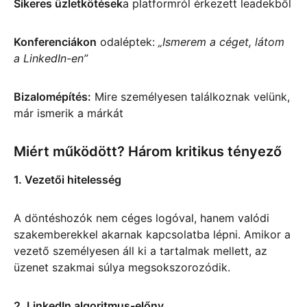
Sikeres üzletkötések
a platformról érkezett leadekből
Konferenciákon
odaléptek:
„Ismerem a céget, látom
a LinkedIn-en”
Bizalomépítés:
Mire személyesen találkoznak velünk,
már ismerik a márkát
Miért működött? Három kritikus tényező
1. Vezetői hitelesség
A döntéshozók nem céges logóval, hanem valódi
szakemberekkel akarnak kapcsolatba lépni. Amikor a
vezető személyesen áll ki a tartalmak mellett, az
üzenet szakmai súlya megsokszorozódik.
2. LinkedIn algoritmus-előny