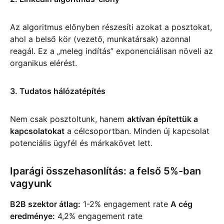
Az algoritmus előnyben részesíti azokat a posztokat,
ahol a belső kör (vezető, munkatársak) azonnal
reagál. Ez a „meleg indítás” exponenciálisan növeli az
organikus elérést.
3. Tudatos hálózatépítés
Nem csak posztoltunk, hanem
aktívan építettük a
kapcsolatokat
a célcsoportban. Minden új kapcsolat
potenciális ügyfél és márkakövet lett.
Iparági összehasonlítás: a felső 5%-ban
vagyunk
B2B szektor átlag:
1-2% engagement rate
A cég
eredménye:
4,2% engagement rate