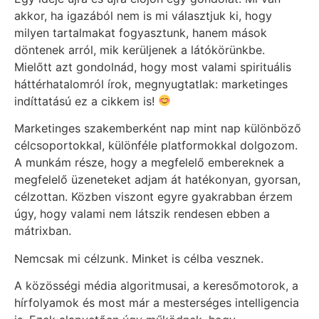
akkor, ha igazából nem is mi választjuk ki, hogy
milyen tartalmakat fogyasztunk, hanem mások
döntenek arról, mik kerüljenek a látókörünkbe.
Mielőtt azt gondolnád, hogy most valami spirituális
háttérhatalomról írok, megnyugtatlak: marketinges
indíttatású ez a cikkem is!
Marketinges szakemberként nap mint nap különböző
célcsoportokkal, különféle platformokkal dolgozom.
A munkám része, hogy a megfelelő embereknek a
megfelelő üzeneteket adjam át hatékonyan, gyorsan,
célzottan. Közben viszont egyre gyakrabban érzem
úgy, hogy valami nem látszik rendesen ebben a
mátrixban.
Nemcsak mi célzunk. Minket is célba vesznek.
A közösségi média algoritmusai, a keresőmotorok, a
hírfolyamok és most már a mesterséges intelligencia