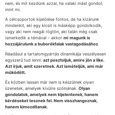
nem, és mit kezdünk azzal, ha valaki mást gondol,
mint mi.
A célcsoportok kijelölése fontos, de ha kizárunk
mindenkit, aki egy kicsit is másképp gondolkodik,
vagy aki nem reagál rögtön, aki talán még csak
ismerkedik a témával – akkor
mi
magunk is
hozzájárulunk a buborékfalak vastagodásához
.
Ráadásul a tartalomgyártás dinamikája veszélyesen
egyszerű tud lenni:
azt posztoljuk, amire jön a like.
Azt írjuk, amit szeretnek. Azt ismételjük, ami már
működött.
És közben lassan már nem is készülnek olyan
üzenetek, amelyek kívülre szólnának.
Olyan
gondolatok, amelyek nem kijelentenek, hanem
kérdéseket tesznek fel. Nem visszhangoznak,
hanem kimozdítanak.