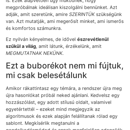
is. Ezek alapvetően úgy működnek, hogy
megpróbálnak ideálisan kiszolgálni bennünket. Azt
adják, amit szeretünk, amire
SZERINTÜK
szükségünk
van. Azt mutatják, ami megerősít minket, ami ismerős
és komfortos számunkra.
Ez nyilván kényelmes, de idővel
észrevétlenül
szűkül a világ
, amit látunk, érzékelünk, amit
MEGMUTATNAK NEKÜNK
.
Ezt a buborékot nem mi fújtuk,
mi csak belesétálunk
Amikor rákattintasz egy témára, a rendszer újra meg
újra hasonlókat próbál neked ajánlani. Kedvelsz egy
hozzászólást, egy adott stílusú oldalt, valamivel
egyetértettél – ezeket mind megjegyzik az
algoritmusok és ezek alapján felállítanak rólad egy
sablont. Megkísérlik megtanulni a
gondolkodásmódod és ennek megfelelően adagolják