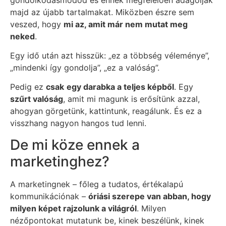
majd az újabb tartalmakat. Miközben észre sem
veszed, hogy
mi az, amit már nem mutat meg
neked
.
Egy idő után azt hisszük: „ez a többség véleménye”,
„mindenki így gondolja”, „ez a valóság”.
Pedig ez
csak
egy darabka a teljes képből
. Egy
szűrt valóság
, amit mi magunk is erősítünk azzal,
ahogyan görgetünk, kattintunk, reagálunk. És ez a
visszhang nagyon hangos tud lenni.
De mi köze ennek a
marketinghez?
A marketingnek – főleg a tudatos, értékalapú
kommunikációnak –
óriási szerepe van abban, hogy
milyen képet rajzolunk a világról
. Milyen
nézőpontokat mutatunk be, kinek beszélünk, kinek