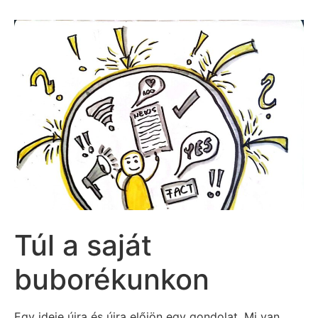
Túl a saját
buborékunkon
Egy ideje újra és újra előjön egy gondolat. Mi van